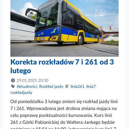
Korekta rozkładów 7 i 261 od 3
lutego
29.01.2025 20:30
Aktualności
,
Rozkład jazdy
linia261
,
linia7
,
rozkładjazdy
Od poniedziałku 3 lutego zmieni się rozkład jazdy linii
7 i 261. Wprowadzona jest drobna zmiana mająca na
celu poprawę punktualności kursowania. Kurs linii
261 z Górki Pabianickiej do Waltera-Jankego będzie