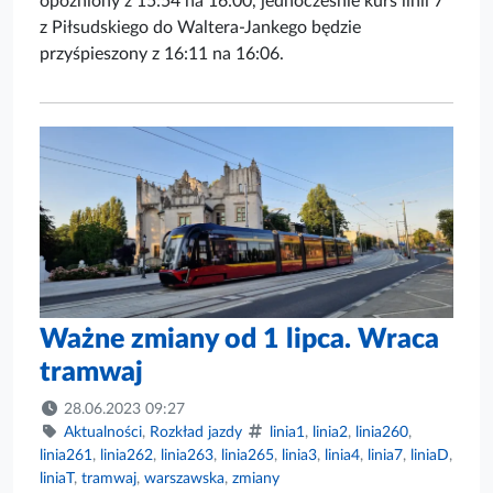
opóźniony z 15:54 na 16:00, jednocześnie kurs linii 7
z Piłsudskiego do Waltera-Jankego będzie
przyśpieszony z 16:11 na 16:06.
Ważne zmiany od 1 lipca. Wraca
tramwaj
28.06.2023 09:27
Aktualności
,
Rozkład jazdy
linia1
,
linia2
,
linia260
,
linia261
,
linia262
,
linia263
,
linia265
,
linia3
,
linia4
,
linia7
,
liniaD
,
liniaT
,
tramwaj
,
warszawska
,
zmiany