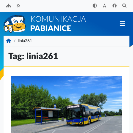
Przejdź
do
treści
KomunikacjaPabianice.pl
linia261
Tag:
linia261