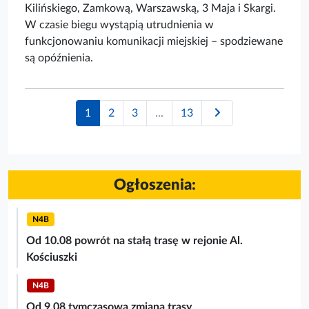
Kilińskiego, Zamkową, Warszawską, 3 Maja i Skargi.
W czasie biegu wystąpią utrudnienia w
funkcjonowaniu komunikacji miejskiej – spodziewane
są opóźnienia.
Następna strona
1
2
3
...
13
Ogłoszenia:
N4B
Od 10.08 powrót na stałą trasę w rejonie Al.
Kościuszki
N4B
Od 9.08 tymczasowa zmiana trasy