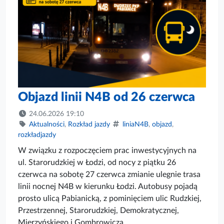
Objazd linii N4B od 26 czerwca
24.06.2026 19:10
Aktualności
,
Rozkład jazdy
liniaN4B
,
objazd
,
rozkładjazdy
W związku z rozpoczęciem prac inwestycyjnych na
ul. Starorudzkiej w Łodzi, od nocy z piątku 26
czerwca na sobotę 27 czerwca zmianie ulegnie trasa
linii nocnej N4B w kierunku Łodzi. Autobusy pojadą
prosto ulicą Pabianicką, z pominięciem ulic Rudzkiej,
Przestrzennej, Starorudzkiej, Demokratycznej,
Mierzyńskiego i Gombrowicza.