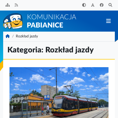
Przejdź
do
treści
KomunikacjaPabianice.pl
Rozkład jazdy
Kategoria:
Rozkład jazdy