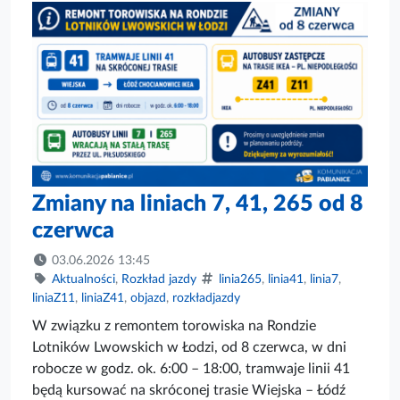
Zmiany na liniach 7, 41, 265 od 8
czerwca
03.06.2026 13:45
Aktualności
,
Rozkład jazdy
linia265
,
linia41
,
linia7
,
liniaZ11
,
liniaZ41
,
objazd
,
rozkładjazdy
W związku z remontem torowiska na Rondzie
Lotników Lwowskich w Łodzi, od 8 czerwca, w dni
robocze w godz. ok. 6:00 – 18:00, tramwaje linii 41
będą kursować na skróconej trasie Wiejska – Łódź