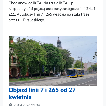
Chocianowice IKEA. Na trasie IKEA – pl.
Niepodległości pojadą autobusy zastępcze linii Z41 i
Z11. Autobusy linii 7 i 265 wracają na stałą trasę
przez ul. Piłsudskiego.
Objazd linii 7 i 265 od 27
kwietnia
23.04.2026 21:04