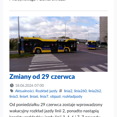
Zmiany od 29 czerwca
18.06.2026 07:00
Aktualności
,
Rozkład jazdy
linia2
,
linia260
,
linia262
,
linia3
,
linia4
,
linia6
,
linia7
,
objazd
,
rozkładjazdy
Od poniedziałku 29 czerwca zostaje wprowadzony
wakacyjny rozkład jazdy linii 2, ponadto nastąpią