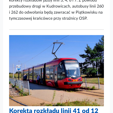
korekty rozkładów jazdy linii 3, 4, 6 i 7. Z powodu
przebudowy drogi w Kudrowicach, autobusy linii 260
i 262 do odwołania będą zawracać w Piątkowisku na
tymczasowej krańcówce przy strażnicy OSP.
Korekta rozkładu linii 41 od 12