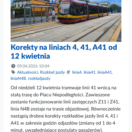
Korekty na liniach 4, 41, A41 od
12 kwietnia
09.04.2026 10:04
Aktualności
,
Rozkład jazdy
linia4
,
linia41
,
liniaA41
,
liniaN4B
,
rozkładjazdy
Od niedzieli 12 kwietnia tramwaje linii 41 wrócą na
stałą trasę do Placu Niepodległości. Zawieszone
zostanie funkcjonowanie linii zastępczych Z11 i Z41,
linia N4B zostaje na trasie objazdowej. Równocześnie
nastąpią drobne korekty rozkładów jazdy linii 4, 41 i
A41 w zakresie godzin odjazdów (zmiany od 1 do 4
minut, uwzględniające postulaty pasażerów).