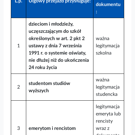
L.p.
Ulgowy
przejazd przysługuje:
dokumentu
:
dzieciom i młodzieży,
uczęszczającym do szkół
określonych w art. 2 pkt 2
ważna
1
ustawy z dnia 7 września
legitymacja
1991 r. o systemie oświaty,
szkolna
nie dłużej niż do ukończenia
24 roku życia
ważna
studentom studiów
2
legitymacja
wyższych
studencka
legitymacja
emeryta lub
rencisty
3
emerytom i rencistom
wraz z