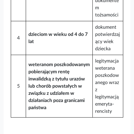
dokumente
m
tożsamości
dokument
dzieciom w wieku od 4 do 7
potwierdzaj
4
lat
ący wiek
dziecka
legitymacja
weteranom poszkodowanym
weterana
pobierającym rentę
poszkodow
inwalidzką z tytułu urazów
anego wraz
5
lub chorób powstałych w
z
związku z udziałem w
legitymacją
działaniach poza granicami
emeryta-
państwa
rencisty