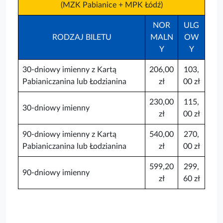
(MZK Pabianice + MPK Łódź)
NOR
ULG
RODZAJ BILETU
MALN
OW
Y
Y
30-dniowy imienny z Kartą
206,00
103,
Pabianiczanina lub Łodzianina
zł
00 zł
230,00
115,
30-dniowy imienny
zł
00 zł
90-dniowy imienny z Kartą
540,00
270,
Pabianiczanina lub Łodzianina
zł
00 zł
599,20
299,
90-dniowy imienny
zł
60 zł