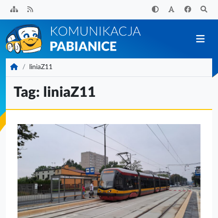
Przejdź
do
treści
KomunikacjaPabianice.pl
liniaZ11
Tag:
liniaZ11