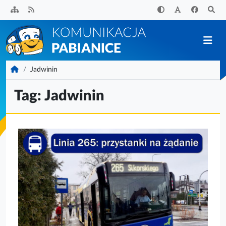
Przejdź
do
treści
KomunikacjaPabianice.pl
Jadwinin
Tag:
Jadwinin