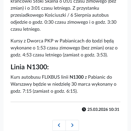
krańcówki Stoki Skalna o 0:01 czasu zimowego (bez
zmian) i o 3:01 czasu letniego. Z przystanku
przesiadkowego Kościuszki / 6 Sierpnia autobus
odjedzie o godz. 0:30 czasu zimowego i o godz. 3:30
czasu letniego.
Kursy z Dworca PKP w Pabianicach do Łodzi będą
wykonane o 1:53 czasu zimowego (bez zmian) oraz o
godz. 4:53 czasu letniego (zamiast o godz. 3:53).
Linia N1300:
Kurs autobusu FLIXBUS linii
N1300
z Pabianic do
Warszawy będzie w niedzielę 30 marca wykonany o
godz. 7:15 (zamiast o godz. 6:15).
25.03.2026 10:31
27 marca – Droga Krzyżowa
29 marca bieg na 10 km – utr