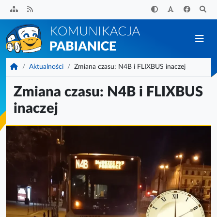
Przejdź
do
treści
KomunikacjaPabianice.pl
Aktualności
Zmiana czasu: N4B i FLIXBUS inaczej
Zmiana czasu: N4B i FLIXBUS
inaczej