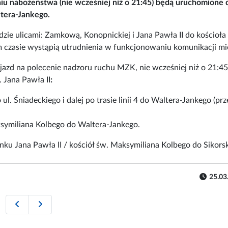
iu nabożeństwa (nie wcześniej niż o 21:45) będą uruchomione
ltera-Jankego.
dzie ulicami: Zamkową, Konopnickiej i Jana Pawła II do kościoła
m czasie wystąpią utrudnienia w funkcjonowaniu komunikacji mie
azd na polecenie nadzoru ruchu MZK, nie wcześniej niż o 21:45
 Jana Pawła II
:
ul. Śniadeckiego i dalej po trasie linii 4 do Waltera-Jankego (pr
ksymiliana Kolbego do Waltera-Jankego.
nku Jana Pawła II / kościół św. Maksymiliana Kolbego do Sikorsk
25.03
Zmiana rozkładu pociągów od 8 marca
Zmiana czasu: N4B i FLIXBUS inaczej