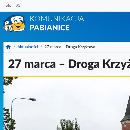
Przejdź
do
treści
KomunikacjaPabianice.pl
Aktualności
27 marca – Droga Krzyżowa
27 marca – Droga Krz