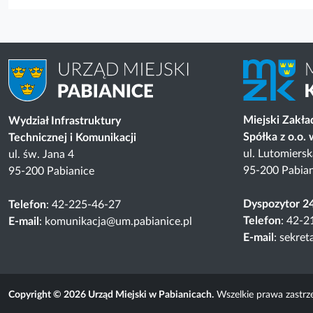
Miejski Zakł
Wydział Infrastruktury
Spółka z o.o.
Technicznej i Komunikacji
ul. Lutomiers
ul. św. Jana 4
95-200 Pabian
95-200 Pabianice
Dyspozytor 2
Telefon
: 42-225-46-27
Telefon
: 42-2
E-mail
: komunikacja@um.pabianice.pl
E-mail
: sekre
Copyright © 2026 Urząd Miejski w Pabianicach.
Wszelkie prawa zastrz