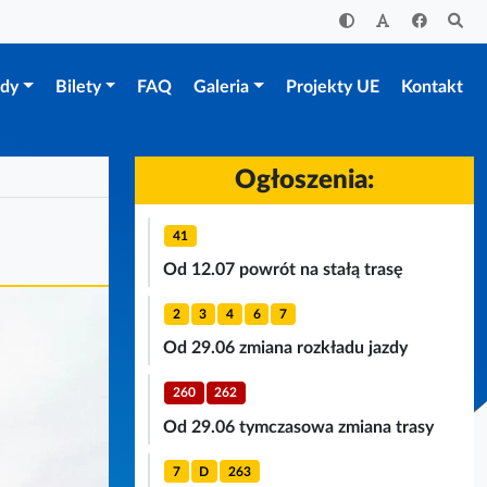
zdy
Bilety
FAQ
Galeria
Projekty UE
Kontakt
Ogłoszenia:
41
Od 12.07 powrót na stałą trasę
2
3
4
6
7
Od 29.06 zmiana rozkładu jazdy
260
262
Od 29.06 tymczasowa zmiana trasy
7
D
263