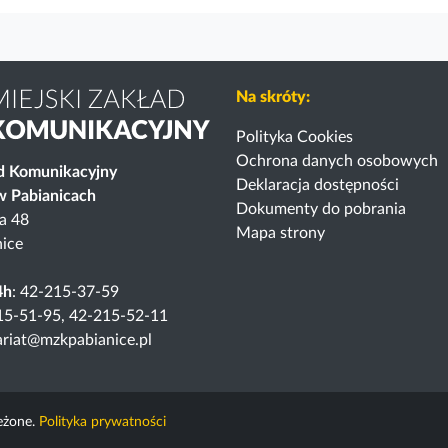
Na skróty:
Polityka Cookies
Ochrona danych osobowych
ad Komunikacyjny
Deklaracja dostępności
 w Pabianicach
Dokumenty do pobrania
ka 48
Mapa strony
ice
4h
: 42-215-37-59
15-51-95, 42-215-52-11
tariat@mzkpabianice.pl
eżone.
Polityka prywatności