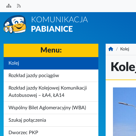
Przejdź
do
treści
Menu:
Komunikacja
Kolej
Kolej
Kole
Rozkład jazdy pociągów
Rozkład jazdy Kolejowej Komunikacji
Autobusowej – ŁA4, ŁA14
Wspólny Bilet Aglomeracyjny (WBA)
Szukaj połączenia
Dworzec PKP