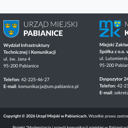
Miejski Zakł
Wydział Infrastruktury
Spółka z o.o.
Technicznej i Komunikacji
ul. Lutomiers
ul. św. Jana 4
95-200 Pabian
95-200 Pabianice
Dyspozytor 2
Telefon
: 42-225-46-27
Telefon
: 42-2
E-mail
: komunikacja@um.pabianice.pl
E-mail
: sekre
Copyright © 2026 Urząd Miejski w Pabianicach.
Wszelkie prawa zastrz
Projekt "Modernizacja i rozwój komunikacji miejskiej w Pabian