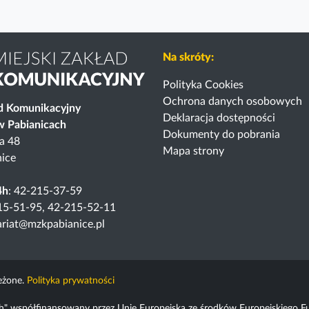
Na skróty:
Polityka Cookies
Ochrona danych osobowych
ad Komunikacyjny
Deklaracja dostępności
 w Pabianicach
Dokumenty do pobrania
ka 48
Mapa strony
ice
4h
: 42-215-37-59
15-51-95, 42-215-52-11
tariat@mzkpabianice.pl
eżone.
Polityka prywatności
icach" współfinansowany przez Unię Europejską ze środków Europejskieg