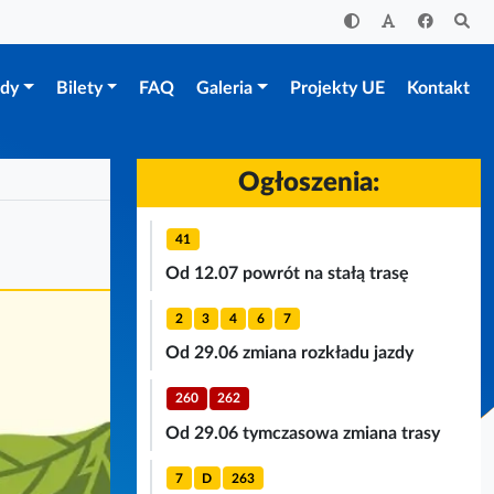
zdy
Bilety
FAQ
Galeria
Projekty UE
Kontakt
Ogłoszenia:
41
Od 12.07 powrót na stałą trasę
2
3
4
6
7
Od 29.06 zmiana rozkładu jazdy
260
262
Od 29.06 tymczasowa zmiana trasy
7
D
263