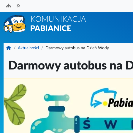
Przejdź
do
treści
KomunikacjaPabianice.pl
Aktualności
Darmowy autobus na Dzień Wody
Darmowy autobus na 