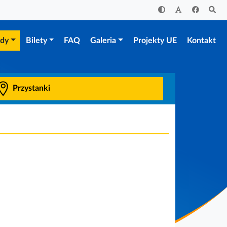
zdy
Bilety
FAQ
Galeria
Projekty UE
Kontakt
Przystanki