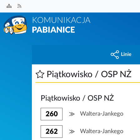
Przejdź
do
treści
Linie
Piątkowisko / OSP NŻ
Piątkowisko / OSP NŻ
260
Waltera-Jankego
262
Waltera-Jankego