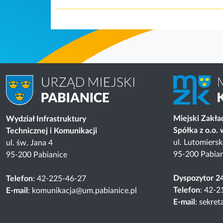
Miejski Zakł
Wydział Infrastruktury
Spółka z o.o.
Technicznej i Komunikacji
ul. Lutomiers
ul. św. Jana 4
95-200 Pabian
95-200 Pabianice
Dyspozytor 2
Telefon
: 42-225-46-27
Telefon
: 42-2
E-mail
: komunikacja@um.pabianice.pl
E-mail
: sekre