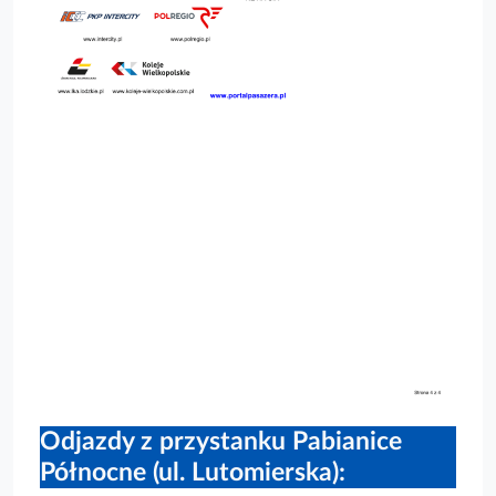
Odjazdy z przystanku Pabianice
Północne (ul. Lutomierska):