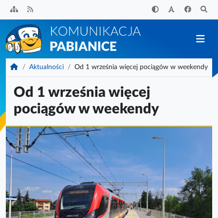
Przejdź
do
treści
KomunikacjaPabianice.pl
Aktualności
Od 1 września więcej pociągów w weekendy
Od 1 września więcej
pociągów w weekendy