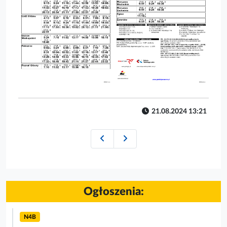
21.08.2024 13:21
Objazd linii N4B
Korekta rozkładu linii 41 od 1
Ogłoszenia:
N4B